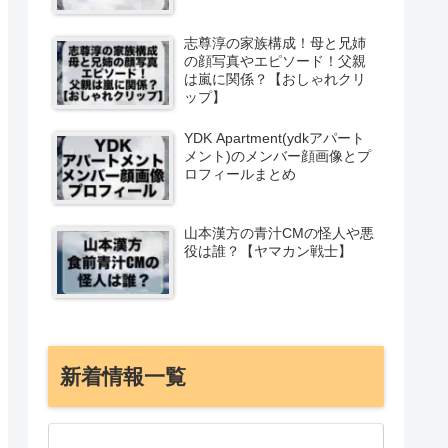
志尊淳の家族構成！母と兄姉
の顔写真やエピソード！父親
は嵐に関係？【おしゃれクリ
ップ】
YDK Apartment(ydkアパート
メント)のメンバー顔画像とプ
ロフィールまとめ
山本漢方の青汁CMの怪人や悪
役は誰？【ヤマカン戦士】
新着情報一覧