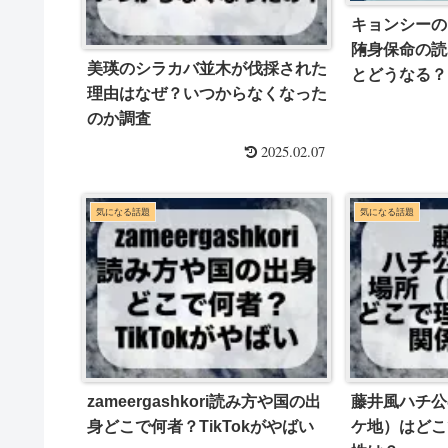
キョンシーの
陏身保命の読
美瑛のシラカバ並木が伐採された
とどうなる？
理由はなぜ？いつからなくなった
のか調査
2025.02.07
気になる話題
気になる話題
zameergashkori読み方や国の出
藤井風ハチ公
身どこで何者？TikTokがやばい
ケ地）はどこ