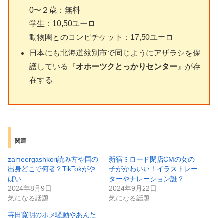
0〜２歳：無料
学生：10,50ユーロ
動物園とのコンビチケット：17,50ユーロ
日本にも北海道紋別市で同じようにアザラシを保
護している『
オホーツクとっかりセンター
』が存
在する
関連
zameergashkori読み方や国の
新宿ミロード閉店CMの女の
出身どこで何者？TikTokがや
子がかわいい！イラストレー
ばい
ターやナレーション誰？
2024年8月9日
2024年9月22日
気になる話題
気になる話題
寺田寛明のポメ騒動やあんた