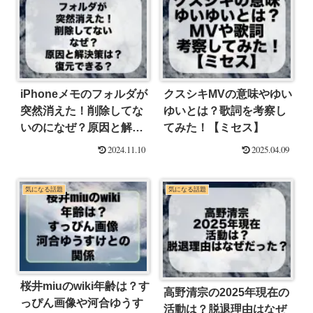
iPhoneメモのフォルダが
クスシキMVの意味やゆい
突然消えた！削除してな
ゆいとは？歌詞を考察し
いのになぜ？原因と解決
てみた！【ミセス】
策は？復元できる？
2024.11.10
2025.04.09
気になる話題
気になる話題
桜井miuのwiki年齢は？す
高野清宗の2025年現在の
っぴん画像や河合ゆうす
活動は？脱退理由はなぜ