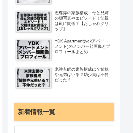
志尊淳の家族構成！母と兄姉
の顔写真やエピソード！父親
は嵐に関係？【おしゃれクリ
ップ】
YDK Apartment(ydkアパート
メント)のメンバー顔画像とプ
ロフィールまとめ
米津玄師の家族構成は？姉妹
や兄弟はいる？幼少期は不仲
だった？
新着情報一覧