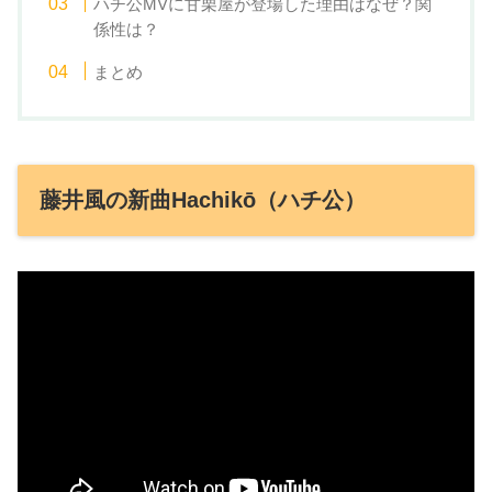
ハチ公MVに甘栗屋が登場した理由はなぜ？関
係性は？
まとめ
藤井風の新曲Hachikō（ハチ公）