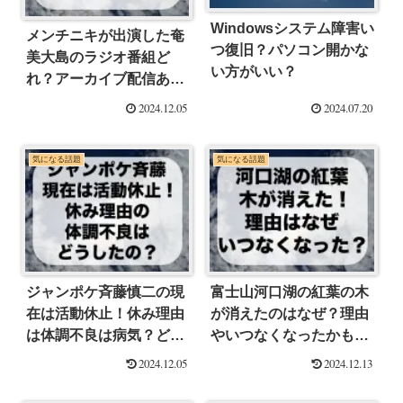
Windowsシステム障害い
メンチニキが出演した奄
つ復旧？パソコン開かな
美大島のラジオ番組ど
い方がいい？
れ？アーカイブ配信あ
る？
2024.12.05
2024.07.20
気になる話題
気になる話題
ジャンポケ斉藤慎二の現
富士山河口湖の紅葉の木
在は活動休止！休み理由
が消えたのはなぜ？理由
は体調不良は病気？どう
やいつなくなったかも調
したの？
べてみた！
2024.12.05
2024.12.13