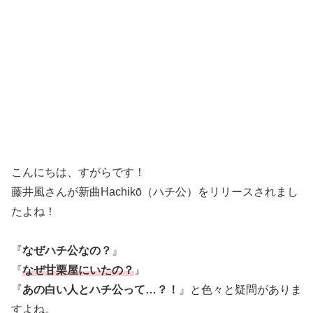
こんにちは、すがらです！
藤井風さんが新曲Hachikō（ハチ公）をリリースされまし
たよね！
『
なぜハチ公なの？
』
『
なぜ甘栗屋にいたの？
』
『
あの白い人とハチ公って…？！
』と色々と疑問がありま
すよね。