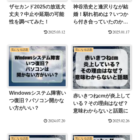
ザセカンド2025の放送大
神谷浩史と逢沢りなが結
丈夫？中止や延期の可能
婚！馴れ初めは？いつか
性を調べてみた！
ら付き合っていたのか調
査！
2025.03.12
2025.01.17
気になる話題
気になる話題
Windowsシステム障害い
赤いきつねcmが炎上して
つ復旧？パソコン開かな
いる？その理由はなぜ？
い方がいい？
意味わからないと話題に
2024.07.20
2025.02.26
気になる話題
気になる話題