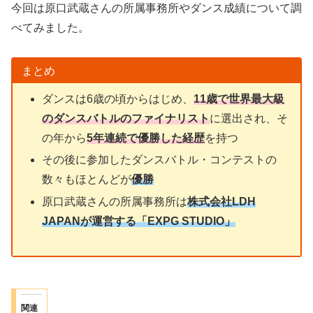
今回は原口武蔵さんの所属事務所やダンス成績について調
べてみました。
まとめ
ダンスは6歳の頃からはじめ、
11歳で世界最大級
のダンスバトルのファイナリスト
に選出され、そ
の年から
5年連続で優勝した経歴
を持つ
その後に参加したダンスバトル・コンテストの
数々もほとんどが
優勝
原口武蔵さんの所属事務所は
株式会社LDH
JAPANが運営する「EXPG STUDIO」
関連