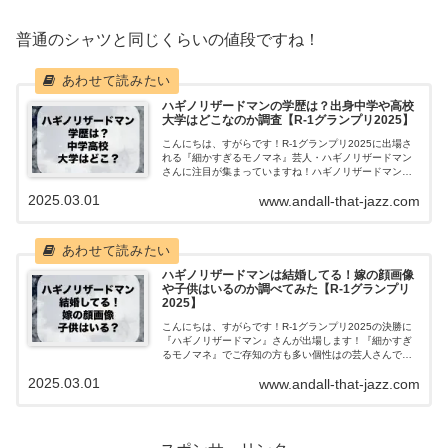
普通のシャツと同じくらいの値段ですね！
ハギノリザードマンの学歴は？出身中学や高校
大学はどこなのか調査【R-1グランプリ2025】
こんにちは、すがらです！R-1グランプリ2025に出場さ
れる『細かすぎるモノマネ』芸人・ハギノリザードマン
さんに注目が集まっていますね！ハギノリザードマンさ
んのモノマネは細かなところに忠実で、意外と幅広い分
2025.03.01
www.andall-that-jazz.com
野のネタがあります。ご出身の中学や...
ハギノリザードマンは結婚してる！嫁の顔画像
や子供はいるのか調べてみた【R-1グランプリ
2025】
こんにちは、すがらです！R-1グランプリ2025の決勝に
『ハギノリザードマン』さんが出場します！『細かすぎ
るモノマネ』でご存知の方も多い個性はの芸人さんです
よね。紆余曲折あり、現在のコンビ『ベルナルド』が
2025.03.01
www.andall-that-jazz.com
2025年1月3日に結成されたばかり...