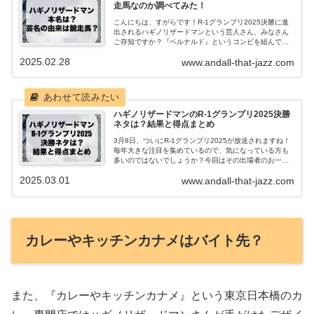
走馬なのか調べてみた！
こんにちは、すがらです！R-1グランプリ2025決勝に進
出されるハギノリザードマンという芸人さん、みなさん
ご存知ですか？『ベルナルド』というコンビを組んでお
り、ピンでは『細かすぎるモノマネ』を得意とし、モノ
2025.02.28
www.andall-that-jazz.com
マネ大会では優勝するほどの実力者な...
ハギノリザードマンのR-1グランプリ2025決勝
ネタは？結果と得点まとめ
3月8日、ついにR-1グランプリ2025が放送されますね！
毎年大きな注目を集めているので、気になっている方も
多いのではないでしょうか？今回はその出場者のお一人
である『ハギノリザードマン』さんにスポットを当て、
2025.03.01
www.andall-that-jazz.com
決勝ネタや結果、審査員ごとの得点...
カレーやキッチンカナメはバイト先？
また、『カレーやキッチンカナメ』という東京日本橋のカ