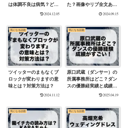
は体調不良は病気？どう
た？画像やリプ全文あ
したの？
る？
2024.12.05
2024.09.15
気になる話題
気になる話題
ツイッターのまもなくブ
原口武蔵（ダンサー）の
ロックが変わりますの意
所属事務所はどこ？ダン
味とは？対策方法は？
スの優勝経実績と成績が
すごい！
2024.11.12
2025.04.19
気になる話題
気になる話題