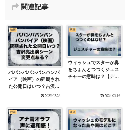
関連記事
映画
映画
ウィッシュでスターが鼻
をちょんとつつくジェス
ババンババンバンバンパ
チャーの意味は？【ディ
イア（映画）の延期され
ズニー】
た公開日はいつ？吉沢亮
の変更点ある？
2025.02.26
2024.03.16
映画
映画