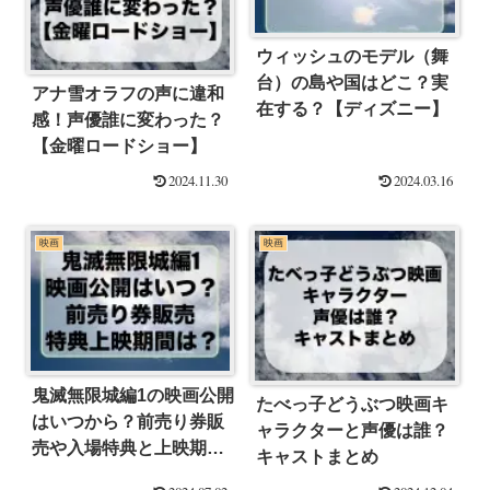
ウィッシュのモデル（舞
台）の島や国はどこ？実
アナ雪オラフの声に違和
在する？【ディズニー】
感！声優誰に変わった？
【金曜ロードショー】
2024.11.30
2024.03.16
映画
映画
鬼滅無限城編1の映画公開
たべっ子どうぶつ映画キ
はいつから？前売り券販
ャラクターと声優は誰？
売や入場特典と上映期間
キャストまとめ
は？