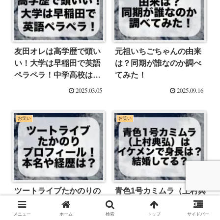
友田オレは高学歴で頭い
元祖いちごちゃんの由来
い！大学は早稲田で英語
は？同期が誰なのか調べ
ペラペラ！中学高校はど
てみた！
こ？【R-1グランプリ
2025.03.05
2025.09.16
2025】
お笑い
お笑い
ツートライブたかのりの
青色1号カミムラ（上村典
プロフィール！本名や経
弘）はイケメンで身長
歴について調査！【THE
は？結婚してる？【キン
メニュー
ホーム
検索
トップ
サイドバー