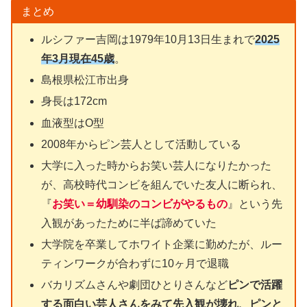
まとめ
ルシファー吉岡は1979年10月13日生まれで
2025
年3月現在45歳
。
島根県松江市出身
身長は172cm
血液型はO型
2008年からピン芸人として活動している
大学に入った時からお笑い芸人になりたかった
が、高校時代コンビを組んでいた友人に断られ、
『
お笑い＝幼馴染のコンビがやるもの
』という先
入観があったために半ば諦めていた
大学院を卒業してホワイト企業に勤めたが、ルー
ティンワークが合わずに10ヶ月で退職
バカリズムさんや劇団ひとりさんなど
ピンで活躍
する面白い芸人さんをみて先入観が壊れ、ピンと