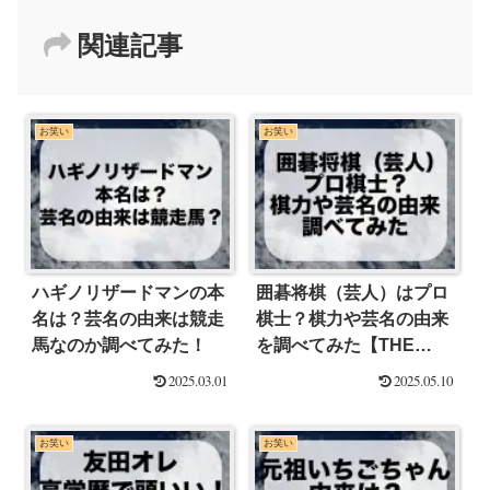
関連記事
お笑い
お笑い
ハギノリザードマンの本
囲碁将棋（芸人）はプロ
名は？芸名の由来は競走
棋士？棋力や芸名の由来
馬なのか調べてみた！
を調べてみた【THE
SECOND】
2025.03.01
2025.05.10
お笑い
お笑い