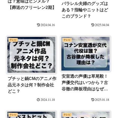
は？意味はヒンメル？
パラレル夫婦のグッズは
【葬送のフリーレン2期】
ある？指輪やニットはど
このブランド？
2024.04.16
2025.04.04
テレビ
テレビ
安室透の声優は草尾毅！
プチッと鍋CMのアニメ作
声優交代はいつから？古
品元ネタは何？制作会社
谷徹の降板理由はなぜか
どこ？
調査！
2024.11.18
2025.01.18
テレビ
テレビ