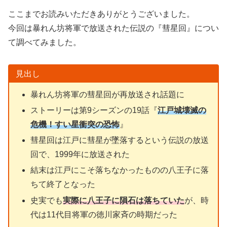
ここまでお読みいただきありがとうございました。
今回は暴れん坊将軍で放送された伝説の『彗星回』につい
て調べてみました。
見出し
暴れん坊将軍の彗星回が再放送され話題に
ストーリーは第9シーズンの19話『
江戸城壊滅の
危機！すい星衝突の恐怖
』
彗星回は江戸に彗星が墜落するという伝説の放送
回で、1999年に放送された
結末は江戸にこそ落ちなかったものの八王子に落
ちて終了となった
史実でも
実際に八王子に隕石は落ちていた
が、時
代は11代目将軍の徳川家斉の時期だった