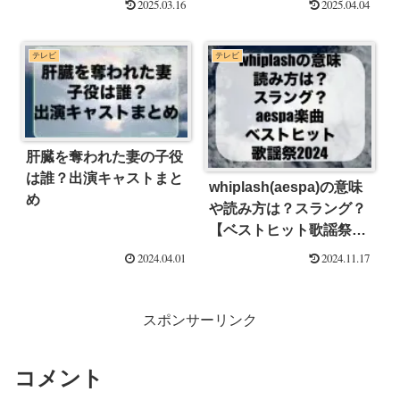
2025.03.16
2025.04.04
テレビ
テレビ
肝臓を奪われた妻の子役
は誰？出演キャストまと
whiplash(aespa)の意味
め
や読み方は？スラング？
【ベストヒット歌謡祭
2024】
2024.04.01
2024.11.17
スポンサーリンク
コメント