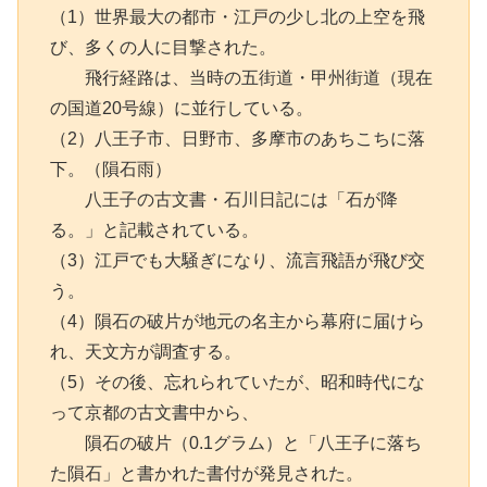
（1）世界最大の都市・江戸の少し北の上空を飛
び、多くの人に目撃された。
飛行経路は、当時の五街道・甲州街道（現在
の国道20号線）に並行している。
（2）八王子市、日野市、多摩市のあちこちに落
下。（隕石雨）
八王子の古文書・石川日記には「石が降
る。」と記載されている。
（3）江戸でも大騒ぎになり、流言飛語が飛び交
う。
（4）隕石の破片が地元の名主から幕府に届けら
れ、天文方が調査する。
（5）その後、忘れられていたが、昭和時代にな
って京都の古文書中から、
隕石の破片（0.1グラム）と「八王子に落ち
た隕石」と書かれた書付が発見された。