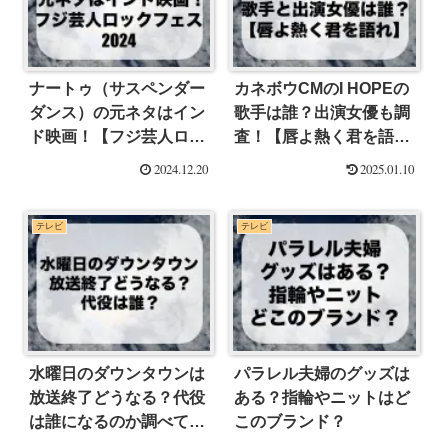
ナートゥ（サスペンダー
カネボウCMのI HOPEの
ダンス）の元ネタはイン
歌手は誰？出演女優も調
ド映画！【フジ芸人ロッ
査！【唇よ熱く君を語
クフェス2024】
れ】
2024.12.20
2025.01.10
テレビ
テレビ
水曜日のダウンタウンは
パラレル夫婦のグッズは
放送終了どうなる？代役
ある？指輪やニットはど
は誰になるのか調べてみ
このブランド？
た